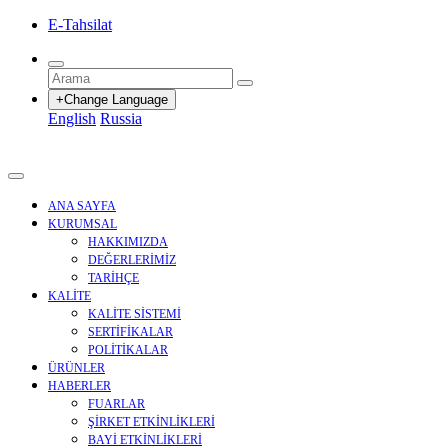
E-Tahsilat
+Change Language
English
Russia
ANA SAYFA
KURUMSAL
HAKKIMIZDA
DEĞERLERİMİZ
TARİHÇE
KALİTE
KALİTE SİSTEMİ
SERTİFİKALAR
POLİTİKALAR
ÜRÜNLER
HABERLER
FUARLAR
ŞİRKET ETKİNLİKLERİ
BAYİ ETKİNLİKLERİ