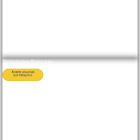
Görüşleriniz Bizim için
Ankete ulaşmak
için tıklayınız
Değerlidir
Değerli müşterimiz, öncelikle bizi
tercih ettiğiniz için teşekkür
ederiz. Dolduracağınız bu anket
formu ile, sunduğumuz hizmet ve
ürünleri daha iyiye götürmenin
yolunu bulmayı hedefliyoruz. Bu
amaçla, FAF VANA 'yı
değerlendirmek için hazırlamış
olduğumuz anket formumuzu
doldurmanızı rica ediyoruz.