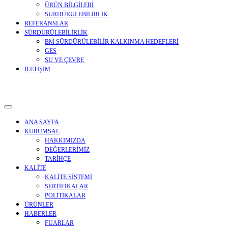
ÜRÜN BİLGİLERİ
SÜRDÜRÜLEBİLİRLİK
REFERANSLAR
SÜRDÜRÜLEBİLİRLİK
BM SÜRDÜRÜLEBİLİR KALKINMA HEDEFLERİ
GES
SU VE ÇEVRE
İLETİŞİM
ANA SAYFA
KURUMSAL
HAKKIMIZDA
DEĞERLERİMİZ
TARİHÇE
KALİTE
KALİTE SİSTEMİ
SERTİFİKALAR
POLİTİKALAR
ÜRÜNLER
HABERLER
FUARLAR