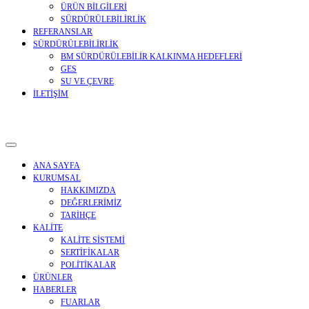
ÜRÜN BİLGİLERİ
SÜRDÜRÜLEBİLİRLİK
REFERANSLAR
SÜRDÜRÜLEBİLİRLİK
BM SÜRDÜRÜLEBİLİR KALKINMA HEDEFLERİ
GES
SU VE ÇEVRE
İLETİŞİM
ANA SAYFA
KURUMSAL
HAKKIMIZDA
DEĞERLERİMİZ
TARİHÇE
KALİTE
KALİTE SİSTEMİ
SERTİFİKALAR
POLİTİKALAR
ÜRÜNLER
HABERLER
FUARLAR