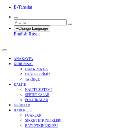
E-Tahsilat
+Change Language
English
Russia
ANA SAYFA
KURUMSAL
HAKKIMIZDA
DEĞERLERİMİZ
TARİHÇE
KALİTE
KALİTE SİSTEMİ
SERTİFİKALAR
POLİTİKALAR
ÜRÜNLER
HABERLER
FUARLAR
ŞİRKET ETKİNLİKLERİ
BAYİ ETKİNLİKLERİ