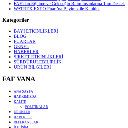
FAF’dan Eğitime ve Geleceğin Bilim İnsanlarına Tam Destek
WATREX EXPO Fuarı’na Bayimiz ile Katıldık
Kategoriler
BAYİ ETKİNLİKLERİ
BLOG
FUARLAR
GENEL
HABERLER
ŞİRKET ETKİNLİKLERİ
SÜRDÜRÜLEBİLİRLİK
ÜRÜN BİLGİLERİ
FAF VANA
ANA SAYFA
HAKKIMIZDA
KALİTE
POLİTİKALAR
ÜRÜNLER
HABERLER
REFERANSLAR
İLETİŞİM