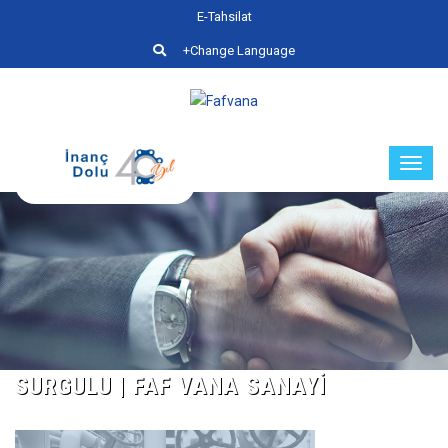
E-Tahsilat
+Change Language
SURGULU | FAF VANA SANAYI