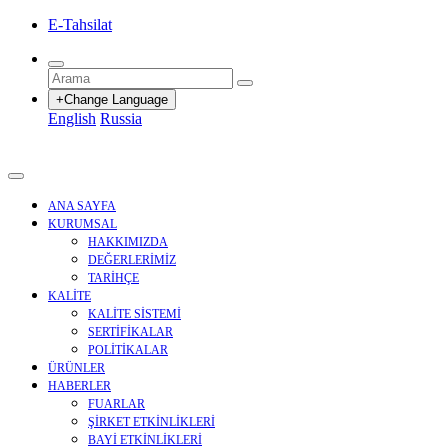
E-Tahsilat
+Change Language
English
Russia
ANA SAYFA
KURUMSAL
HAKKIMIZDA
DEĞERLERİMİZ
TARİHÇE
KALİTE
KALİTE SİSTEMİ
SERTİFİKALAR
POLİTİKALAR
ÜRÜNLER
HABERLER
FUARLAR
ŞİRKET ETKİNLİKLERİ
BAYİ ETKİNLİKLERİ