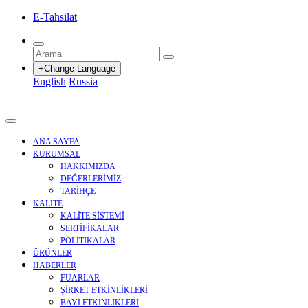
E-Tahsilat
+Change Language
English
Russia
ANA SAYFA
KURUMSAL
HAKKIMIZDA
DEĞERLERİMİZ
TARİHÇE
KALİTE
KALİTE SİSTEMİ
SERTİFİKALAR
POLİTİKALAR
ÜRÜNLER
HABERLER
FUARLAR
ŞİRKET ETKİNLİKLERİ
BAYİ ETKİNLİKLERİ