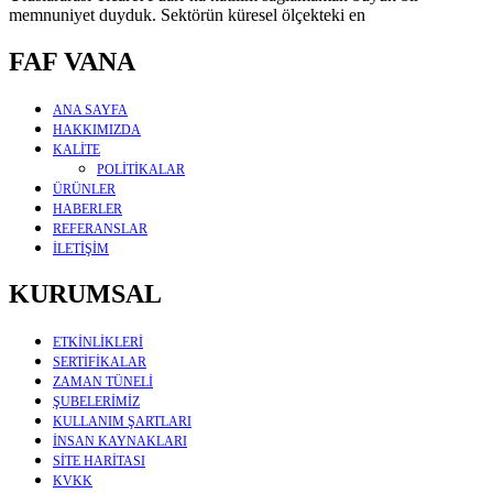
memnuniyet duyduk. Sektörün küresel ölçekteki en
FAF VANA
ANA SAYFA
HAKKIMIZDA
KALİTE
POLİTİKALAR
ÜRÜNLER
HABERLER
REFERANSLAR
İLETİŞİM
KURUMSAL
ETKİNLİKLERİ
SERTİFİKALAR
ZAMAN TÜNELİ
ŞUBELERİMİZ
KULLANIM ŞARTLARI
İNSAN KAYNAKLARI
SİTE HARİTASI
KVKK