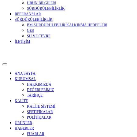
ÜRÜN BİLGİLERİ
SÜRDÜRÜLEBİLİRLİK
REFERANSLAR
SÜRDÜRÜLEBİLİRLİK
BM SÜRDÜRÜLEBİLİR KALKINMA HEDEFLERİ
GES
SU VE ÇEVRE
İLETİŞİM
ANA SAYFA
KURUMSAL
HAKKIMIZDA
DEĞERLERİMİZ
TARİHÇE
KALİTE
KALİTE SİSTEMİ
SERTİFİKALAR
POLİTİKALAR
ÜRÜNLER
HABERLER
FUARLAR