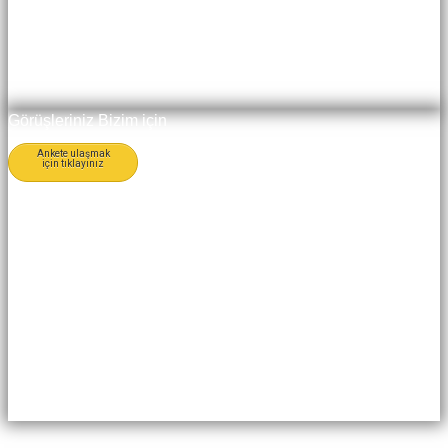
Görüşleriniz Bizim için
Ankete ulaşmak
için tıklayınız
Değerlidir
Değerli müşterimiz, öncelikle bizi
tercih ettiğiniz için teşekkür
ederiz. Dolduracağınız bu anket
formu ile, sunduğumuz hizmet ve
ürünleri daha iyiye götürmenin
yolunu bulmayı hedefliyoruz. Bu
amaçla, FAF VANA 'yı
değerlendirmek için hazırlamış
olduğumuz anket formumuzu
doldurmanızı rica ediyoruz.
İlginiz için teşekkür ederiz.