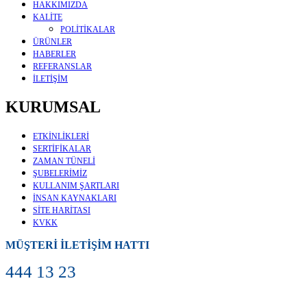
HAKKIMIZDA
KALİTE
POLİTİKALAR
ÜRÜNLER
HABERLER
REFERANSLAR
İLETİŞİM
KURUMSAL
ETKİNLİKLERİ
SERTİFİKALAR
ZAMAN TÜNELİ
ŞUBELERİMİZ
KULLANIM ŞARTLARI
İNSAN KAYNAKLARI
SİTE HARİTASI
KVKK
MÜŞTERİ İLETİŞİM HATTI
444 13 23