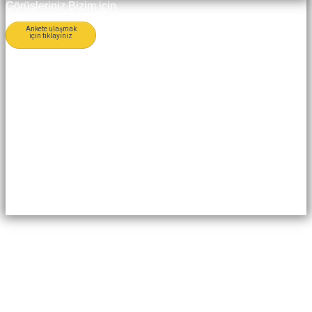
Görüşleriniz Bizim için
Ankete ulaşmak
için tıklayınız
Değerlidir
Değerli müşterimiz, öncelikle bizi
tercih ettiğiniz için teşekkür
ederiz. Dolduracağınız bu anket
formu ile, sunduğumuz hizmet ve
ürünleri daha iyiye götürmenin
yolunu bulmayı hedefliyoruz. Bu
amaçla, FAF VANA 'yı
değerlendirmek için hazırlamış
olduğumuz anket formumuzu
doldurmanızı rica ediyoruz.
İlginiz için teşekkür ederiz.