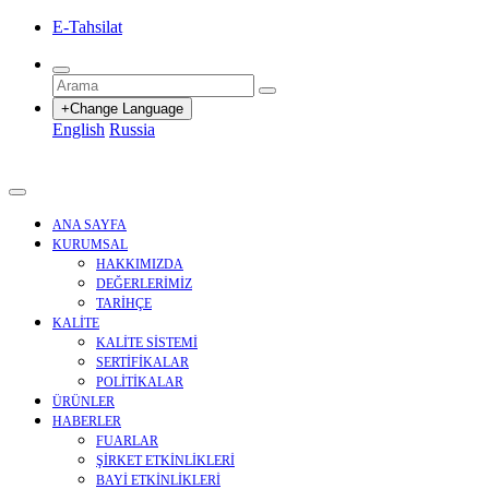
E-Tahsilat
+Change Language
English
Russia
ANA SAYFA
KURUMSAL
HAKKIMIZDA
DEĞERLERİMİZ
TARİHÇE
KALİTE
KALİTE SİSTEMİ
SERTİFİKALAR
POLİTİKALAR
ÜRÜNLER
HABERLER
FUARLAR
ŞİRKET ETKİNLİKLERİ
BAYİ ETKİNLİKLERİ