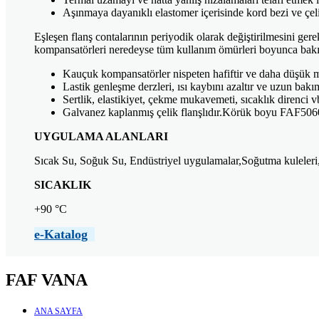
Aşınmaya dayanıklı elastomer içerisinde kord bezi ve çelik
Eşleşen flanş contalarının periyodik olarak değiştirilmesini ge
kompansatörleri neredeyse tüm kullanım ömürleri boyunca bak
Kauçuk kompansatörler nispeten hafiftir ve daha düşük mon
Lastik genleşme derzleri, ısı kaybını azaltır ve uzun bak
Sertlik, elastikiyet, çekme mukavemeti, sıcaklık direnci v
Galvanez kaplanmış çelik flanşlıdır.Körük boyu FAF506
UYGULAMA ALANLARI
Sıcak Su, Soğuk Su, Endüstriyel uygulamalar,Soğutma kuleleri,
SICAKLIK
+90 °C
e-Katalog
FAF VANA
ANA SAYFA