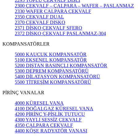
2295 TOPLU ÇEKVALF DİŞLİ
2300 ÇEKVALF – ÇALPARA – WAFER – PASLANMAZ
2330 WAFER ÇALPARA ÇEKVALF
2350 ÇEKVALF DUAL
2370 ÇEKVALF DISKO
2371 DİSKO ÇEKVALF SFERO
2372 DİSKO ÇEKVALF PASLANMAZ-304
KOMPANSATÖRLER
5000 KAUÇUK KOMPANSATÖR
5100 EKSENEL KOMPANSATÖR
5200 DIŞTAN BASINÇLI KOMPANSATÖR
5300 DEPREM KOMPANSATÖRÜ
5400 DİLATASYON KOMPANSATÖRÜ
5500 TİTREŞİM KOMPANSATÖRÜ
PİRİNÇ VANALAR
4000 KÜRESEL VANA
4100 DOĞALGAZ KÜRESEL VANA
4200 PİRİNÇ Y-PİSLİK TUTUCU
4300 YAYLI SESSİZ ÇEKVALF
4350 ÇALPARA ÇEKVALF
4400 KÖŞE RADYATÖR VANASI