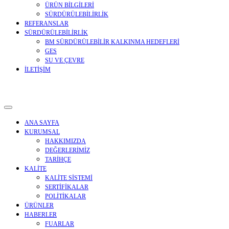
ÜRÜN BİLGİLERİ
SÜRDÜRÜLEBİLİRLİK
REFERANSLAR
SÜRDÜRÜLEBİLİRLİK
BM SÜRDÜRÜLEBİLİR KALKINMA HEDEFLERİ
GES
SU VE ÇEVRE
İLETİŞİM
ANA SAYFA
KURUMSAL
HAKKIMIZDA
DEĞERLERİMİZ
TARİHÇE
KALİTE
KALİTE SİSTEMİ
SERTİFİKALAR
POLİTİKALAR
ÜRÜNLER
HABERLER
FUARLAR