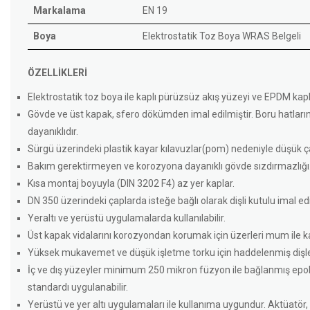
Markalama
EN 19
Boya
Elektrostatik Toz Boya WRAS Belgeli
ÖZELLİKLERİ
Elektrostatik toz boya ile kaplı pürüzsüz akış yüzeyi ve EPDM kaplı
Gövde ve üst kapak, sfero dökümden imal edilmiştir. Boru hatlar
dayanıklıdır.
Sürgü üzerindeki plastik kayar kılavuzlar(pom) nedeniyle düşük ça
Bakım gerektirmeyen ve korozyona dayanıklı gövde sızdırmazlığı
Kısa montaj boyuyla (DIN 3202 F4) az yer kaplar.
DN 350 üzerindeki çaplarda isteğe bağlı olarak dişli kutulu imal edil
Yeraltı ve yerüstü uygulamalarda kullanılabilir.
Üst kapak vidalarını korozyondan korumak için üzerleri mum ile k
Yüksek mukavemet ve düşük işletme torku için haddelenmiş dişle
İç ve dış yüzeyler minimum 250 mikron füzyon ile bağlanmış epoksi
standardı uygulanabilir.
Yerüstü ve yer altı uygulamaları ile kullanıma uygundur. Aktüatör, diş