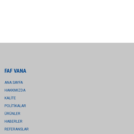
FAF VANA
ANA SAYFA
HAKKIMIZDA
KALİTE
POLİTİKALAR
ÜRÜNLER
HABERLER
REFERANSLAR