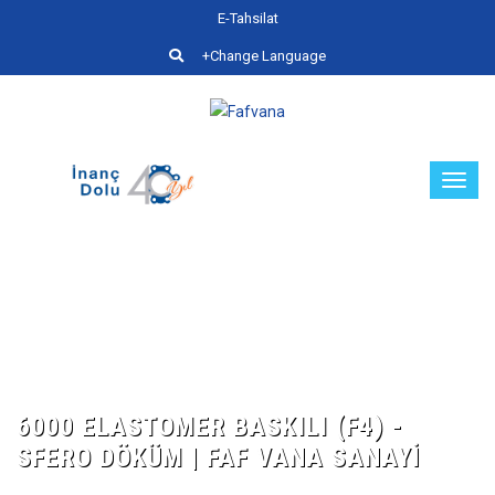
E-Tahsilat
+Change Language
6000 ELASTOMER BASKILI (F4) -
SFERO DÖKÜM | FAF VANA SANAYI